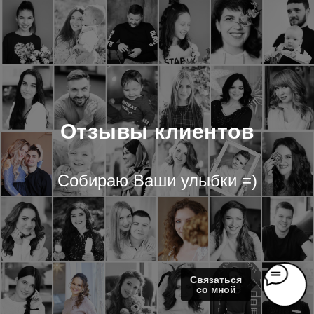
Отзывы клиентов
Собираю Ваши улыбки =)
С
вязаться
со мной